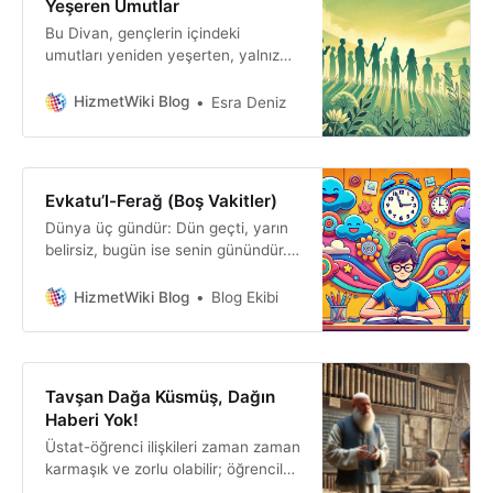
Yeşeren Umutlar
Bu Divan, gençlerin içindeki
umutları yeniden yeşerten, yalnız
olmadıklarını hissettiren bir uyanış
ve dayanışma anıydı. Zor
HizmetWiki Blog
Esra Deniz
zamanlarda kalplerin birbirine
tutunarak güç bulduğu, ortak bir
davanın ateşini yeniden yakan bu
buluşma, derin bir ilham kaynağı
Evkatu’l-Ferağ (Boş Vakitler)
oldu.
Dünya üç gündür: Dün geçti, yarın
belirsiz, bugün ise senin günündür.
Boş vakit tembelliği besler, zamanı
kıymetli işler için düzenle. Unutma,
HizmetWiki Blog
Blog Ekibi
küçük adımlar büyük değişimler
getirir.
Tavşan Dağa Küsmüş, Dağın
Haberi Yok!
Üstat-öğrenci ilişkileri zaman zaman
karmaşık ve zorlu olabilir; öğrenciler
üstatlarının öğretisini sorgulayabilir,