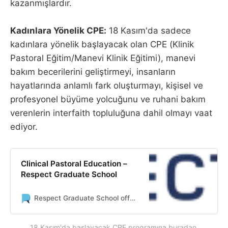
kazanmışlardır.
Kadınlara Yönelik CPE:
18 Kasım'da sadece
kadınlara yönelik başlayacak olan CPE (Klinik
Pastoral Eğitim/Manevi Klinik Eğitimi), manevi
bakım becerilerini geliştirmeyi, insanların
hayatlarında anlamlı fark oluşturmayı, kişisel ve
profesyonel büyüme yolcuğunu ve ruhani bakım
verenlerin interfaith topluluğuna dahil olmayı vaat
ediyor.
Clinical Pastoral Education –
Respect Graduate School
Respect Graduate School offers Master degree and certified programs in Islamic Sciences to its participants. The school supports students with scholarships and grants raised through donations and contributions from its supporters.
18 Kasım'da başlayacak CPE programına buradan 