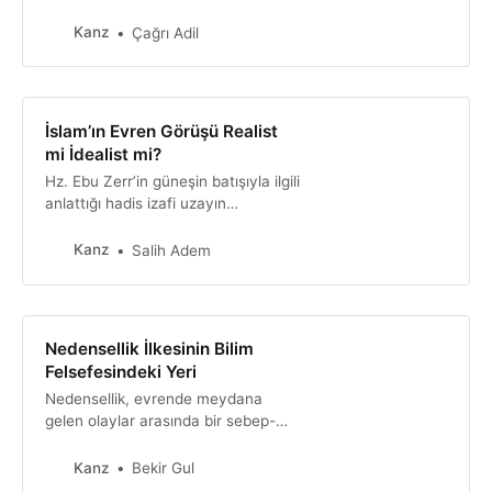
us to new ideas, writing deepens
our understanding and enables us
Kanz
Çağrı Adil
to express our thoughts. It fosters
critical thinking, personal growth,
and effective communication.
İslam’ın Evren Görüşü Realist
mi İdealist mi?
Hz. Ebu Zerr’in güneşin batışıyla ilgili
anlattığı hadis izafi uzayın
perspektifine dayanarak
anlaşılabilir; güneş, gözlemcinin
Kanz
Salih Adem
konumuna bağlı olarak hareket
eder. Böyle bir yorum, modern fizik
kavramlarına uygun düşebilir.
Nedensellik İlkesinin Bilim
Felsefesindeki Yeri
Nedensellik, evrende meydana
gelen olaylar arasında bir sebep-
sonuç ilişkisi kurarak dünyayı
anlamamıza yardımcı olan temel bir
Kanz
Bekir Gul
ilkedir. Bilimsel araştırmalarda