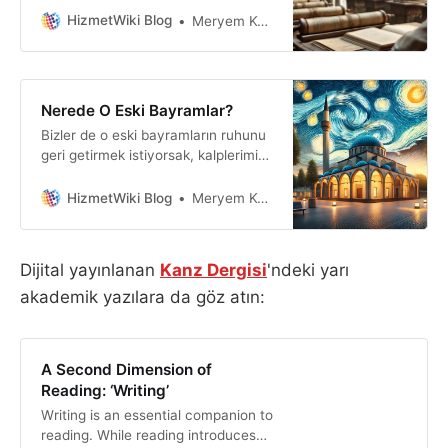
hatta onlara karşı çıkabilir. Ancak,
HizmetWiki Blog
Meryem Köken
bu karşı çıkışlar ve farklılıklar, temel
eğitimin üzerine inşa edilen yeni
düşünce sistemlerinin bir parçasıdır.
Nerede O Eski Bayramlar?
Bizler de o eski bayramların ruhunu
geri getirmek istiyorsak, kalplerimizi
Peygamber Efendimiz’in (s.a.v.)
nuruyla aydınlatmalı, sünnetini
HizmetWiki Blog
Meryem Köken
hayatımızın her anına yaymalı ve bu
değerleri gelecek nesillere
aktarmalıyız. Eski bayramlar, o güzel
Dijital yayınlanan
Kanz Dergisi
'ndeki yarı
ruhani atmosfer ancak böyle geri
akademik yazılara da göz atın:
gelir.
A Second Dimension of
Reading: ‘Writing’
Writing is an essential companion to
reading. While reading introduces