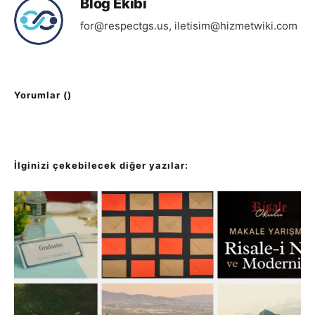
Blog Ekibi
for@respectgs.us
,
iletisim@hizmetwiki.com
Yorumlar (
)
İlginizi çekebilecek diğer yazılar: