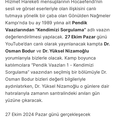
Hizmet Hareketi mensuplarının Hocaefendi’nin
sesli ve görsel eserleriyle olan ilişkisini canlı
tutmaya yönelik bir çaba olan Gönülden Nağmeler
Kampı'nda bu ay 1989 yılına ait
Pendik
Vaazlarından “Kendimizi Sorgulama”
adlı vaazın
değerlendirilmesi yapılacak.
27 Ekim Pazar
günü
YouTube’dan canlı olarak yayınlanacak kampta
Dr.
Osman Bodur
ve
Dr. Yüksel Nizamoğlu
yorumlarıyla bizlerle olacak. Kamp boyunca
katılımcılara “Pendik Vaazları 1 - Kendimizi
Sorgulama” vaazından seçilmiş bir bölümüyle Dr.
Osman Bodur bizleri değerli bilgileriyle
aydınlatırken, Dr. Yüksel Nizamoğlu o günlere dair
hatıralarıyla zamanın santralindeki anıları gün
yüzüne çıkaracak.
27 Ekim 2024 Pazar günü gerçekleşecek