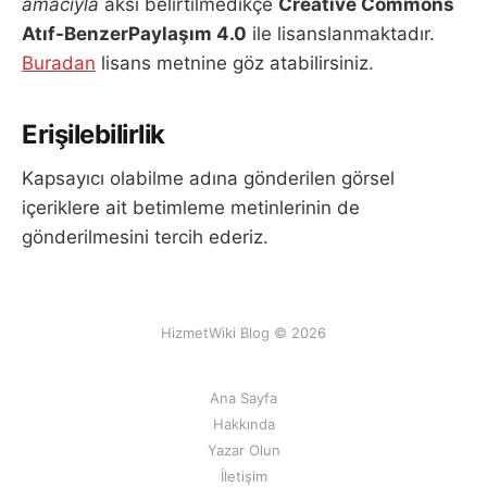
amacıyla
aksi belirtilmedikçe
Creative Commons
Atıf-BenzerPaylaşım 4.0
ile lisanslanmaktadır.
Buradan
lisans metnine göz atabilirsiniz.
Erişilebilirlik
Kapsayıcı olabilme adına gönderilen görsel
içeriklere ait betimleme metinlerinin de
gönderilmesini tercih ederiz.
HizmetWiki Blog © 2026
Ana Sayfa
Hakkında
Yazar Olun
İletişim