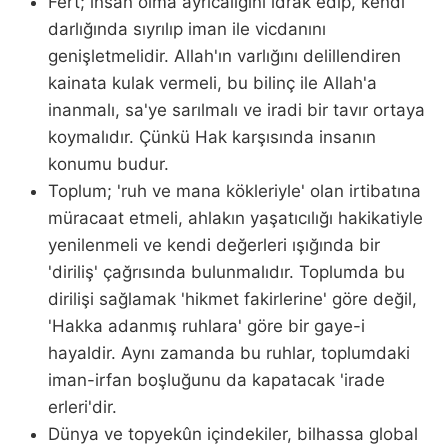
Fert; insan olma ayrıcalığını idrak edip, kendi
darlığında sıyrılıp iman ile vicdanını
genişletmelidir. Allah'ın varlığını delillendiren
kainata kulak vermeli, bu bilinç ile Allah'a
inanmalı, sa'ye sarılmalı ve iradi bir tavır ortaya
koymalıdır. Çünkü Hak karşısında insanın
konumu budur.
Toplum; 'ruh ve mana kökleriyle' olan irtibatına
müracaat etmeli, ahlakın yaşatıcılığı hakikatiyle
yenilenmeli ve kendi değerleri ışığında bir
'diriliş' çağrısında bulunmalıdır. Toplumda bu
dirilişi sağlamak 'hikmet fakirlerine' göre değil,
'Hakka adanmış ruhlara' göre bir gaye-i
hayaldir. Aynı zamanda bu ruhlar, toplumdaki
iman-irfan boşluğunu da kapatacak 'irade
erleri'dir.
Dünya ve topyekûn içindekiler, bilhassa global