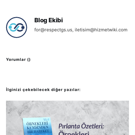
Blog Ekibi
for@respectgs.us
,
iletisim@hizmetwiki.com
Yorumlar (
)
İlginizi çekebilecek diğer yazılar: