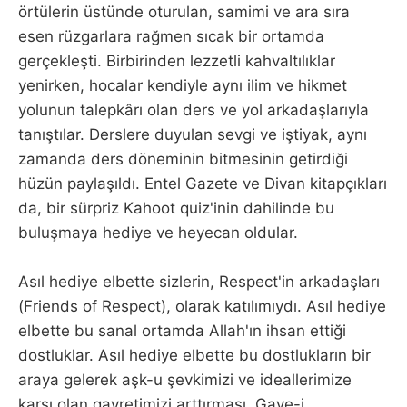
örtülerin üstünde oturulan, samimi ve ara sıra
esen rüzgarlara rağmen sıcak bir ortamda
gerçekleşti. Birbirinden lezzetli kahvaltılıklar
yenirken, hocalar kendiyle aynı ilim ve hikmet
yolunun talepkârı olan ders ve yol arkadaşlarıyla
tanıştılar. Derslere duyulan sevgi ve iştiyak, aynı
zamanda ders döneminin bitmesinin getirdiği
hüzün paylaşıldı. Entel Gazete ve Divan kitapçıkları
da, bir sürpriz Kahoot quiz'inin dahilinde bu
buluşmaya hediye ve heyecan oldular.
Asıl hediye elbette sizlerin, Respect'in arkadaşları
(Friends of Respect), olarak katılımıydı. Asıl hediye
elbette bu sanal ortamda Allah'ın ihsan ettiği
dostluklar. Asıl hediye elbette bu dostlukların bir
araya gelerek aşk-u şevkimizi ve ideallerimize
karşı olan gayretimizi arttırması. Gaye-i