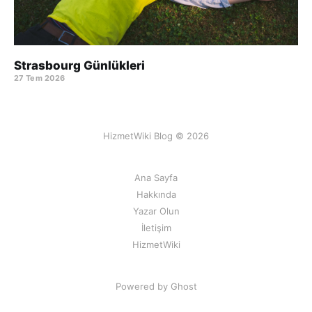
Strasbourg Günlükleri
27 Tem 2026
HizmetWiki Blog © 2026
Ana Sayfa
Hakkında
Yazar Olun
İletişim
HizmetWiki
Powered by Ghost