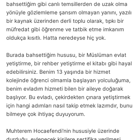
bahsettiğim gibi canlı temsillerden de uzak olma
yönüyle gözlemleme şansım olmayan yanını, yazılı
bir kaynak üzerinden derli toplu olarak, tıpkı bir
müfredat gibi öğrenme ve tatbik etme imkanım
oldukça kısıtlı. Hatta neredeyse hiç yok.
Burada bahsettiğim hususu, bir Müslüman evlat
yetiştirme, bir rehber yetiştirme el kitabı gibi hayal
edebilirsiniz. Benim 13 yaşında bir hizmet
kolejinde öğrenci olmamla başlayan yolculuğuma,
benim evladım hizmeti bilen bir aileye doğarak
başlıyor. Bu evladı, çekirdekten çınara yetiştirmek
için hangi adımları nasıl takip etmek lazımdır, bunu
bilmeye çok ihtiyaç duyuyorum.
Muhterem Hocaefendi’nin hususiyle üzerinde
durduğu, evlenecek kişilere sertifika verilmesi