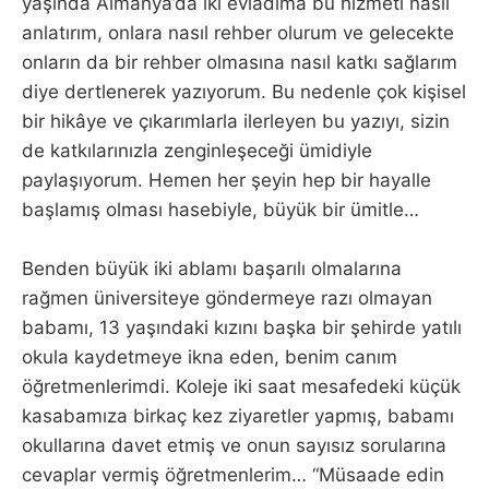
yaşında Almanya’da iki evladıma bu hizmeti nasıl
anlatırım, onlara nasıl rehber olurum ve gelecekte
onların da bir rehber olmasına nasıl katkı sağlarım
diye dertlenerek yazıyorum. Bu nedenle çok kişisel
bir hikâye ve çıkarımlarla ilerleyen bu yazıyı, sizin
de katkılarınızla zenginleşeceği ümidiyle
paylaşıyorum. Hemen her şeyin hep bir hayalle
başlamış olması hasebiyle, büyük bir ümitle…
Benden büyük iki ablamı başarılı olmalarına
rağmen üniversiteye göndermeye razı olmayan
babamı, 13 yaşındaki kızını başka bir şehirde yatılı
okula kaydetmeye ikna eden, benim canım
öğretmenlerimdi. Koleje iki saat mesafedeki küçük
kasabamıza birkaç kez ziyaretler yapmış, babamı
okullarına davet etmiş ve onun sayısız sorularına
cevaplar vermiş öğretmenlerim… “Müsaade edin